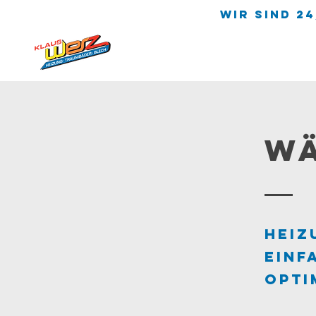
wir sind 24
W
Heiz
einf
opti