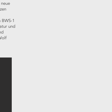
 neue
tzen
n BWS-1
atur und
nd
Wolf