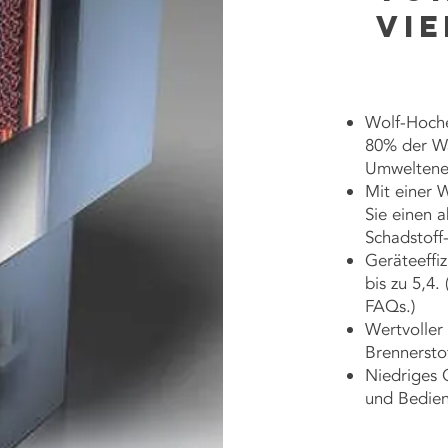
vie
Wolf-Hoche
80% der Wä
Umweltene
Mit einer 
Sie einen a
Schadstoff
Geräteeffi
bis zu 5,4.
FAQs.)
Wertvoller
Brennerstof
Niedriges G
und Bedie