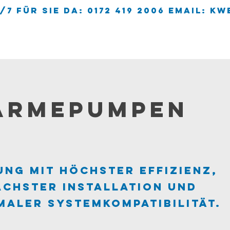
/7 für sie da: 0172 419 2006 EMAIL:
kw
HOME
ÜBER UNS
ärmepumpen
ung mit höchster Effizienz,
achster Installation und
maler Systemkompatibilität.