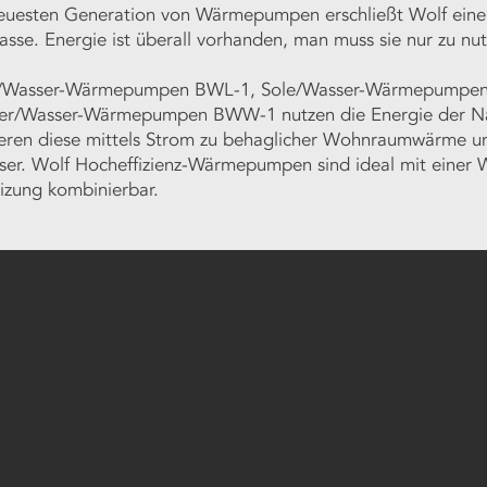
neuesten Generation von Wärmepumpen erschließt Wolf eine
klasse. Energie ist überall vorhanden, man muss sie nur zu nu
t/Wasser-Wärmepumpen BWL-1, Sole/Wasser-Wärmepumpe
er/Wasser-Wärmepumpen BWW-1 nutzen die Energie der N
eren diese mittels Strom zu behaglicher Wohnraumwärme u
r. Wolf Hocheffizienz-Wärmepumpen sind ideal mit einer 
zung kombinierbar.