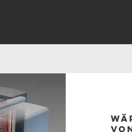
Wä
vo